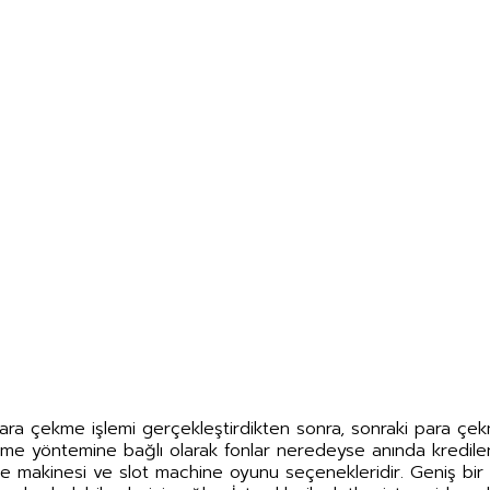
ara çekme işlemi gerçekleştirdikten sonra, sonraki para çekm
eme yöntemine bağlı olarak fonlar neredeyse anında kredilen
ine makinesi ve slot machine oyunu seçenekleridir. Geniş bi