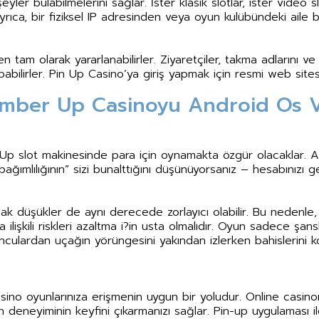
ler bulabilmelerini sağlar. İster klasik slotlar, ister video s
Ayrıca, bir fiziksel IP adresinden veya oyun kulübündeki aile
en tam olarak yararlanabilirler. Ziyaretçiler, takma adlarını ve
pabilirler. Pin Up Casino’ya giriş yapmak için resmi web sit
umber Up Casinoyu Android Os 
 Up slot makinesinde para için oynamakta özgür olacaklar. Art
e bağımlılığının” sizi bunalttığını düşünüyorsanız – hesabınız
ncak düşükler de aynı derecede zorlayıcı olabilir. Bu nedenle
 ilişkili riskleri azaltma i?in usta olmalıdır. Oyun sadece şans
yunculardan uçağın yörüngesini yakından izlerken bahislerini k
ino oyunlarınıza erişmenin uygun bir yoludur. Online casinonu
eneyiminin keyfini çıkarmanızı sağlar. Pin-up uygulaması ile 