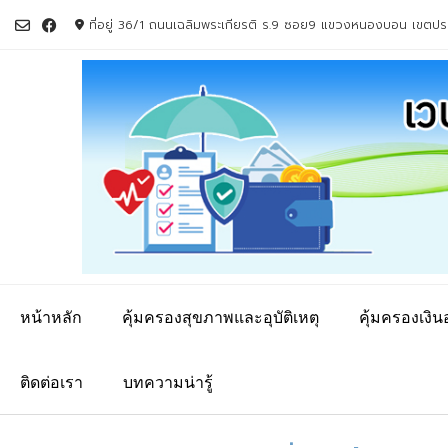
Skip
ที่อยู่ 36/1 ถนนเฉลิมพระเกียรติ ร.9 ซอย9 แขวงหนองบอน เขตป
to
content
หน้าหลัก
คุ้มครองสุขภาพและอุบัติเหตุ
คุ้มครองเงิ
ติดต่อเรา
บทความน่ารู้