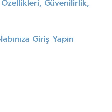
ellikleri, Güvenilirlik,
bınıza Giriş Yapın️