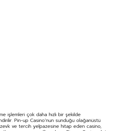
e işlemleri çok daha hızlı bir şekilde
dirilir. Pin-up Casino’nun sunduğu olağanüstü
r zevk ve tercih yelpazesine hitap eden casino,