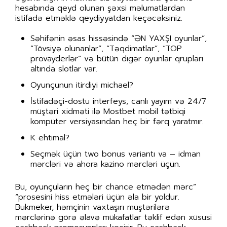
hesabında qeyd olunan şəxsi məlumatlardan
istifadə etməklə qeydiyyatdan keçəcəksiniz.
Səhifənin əsas hissəsində “ƏN YAXŞI oyunlar”,
“Tövsiyə olunanlar”, “Təqdimatlar”, “TOP
provayderlər” və bütün digər oyunlar qrupları
altında slotlar var.
Oyunçunun itirdiyi michael?
İstifadəçi-dostu interfeys, canlı yayım və 24/7
müştəri xidməti ilə Mostbet mobil tətbiqi
kompüter versiyasından heç bir fərq yaratmır.
K ehtimal?
Seçmək üçün two bonus variantı va – idman
mərcləri və ahora kazino mərcləri üçün.
Bu, oyunçuların heç bir chance etmədən mərc”
“prosesini hiss etmələri üçün əla bir yoldur.
Bukmeker, həmçinin vaxtaşırı müştərilərə
mərclərinə görə əlavə mükafatlar təklif edən xüsusi