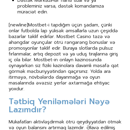
Dəstək MərkəziHər hansı sual və ya
probleminiz varsa, dəstək komandamıza
müraciət edin.
[newline]Mostbet-i tapdığım üçün şadam, çünki
onlar futbolda lap yüksək əmsallarla uzun çeşiddə
bazarlar təklif edirlər. Mostbet Casino təzə və
ahəngdar oyunçular ötrü rəngarəng bonuslar və
promosyonlar təklif edir. Buraya slotlarda pulsuz
fırlanmalar, artıq depozit və ya uduş tirajlarına giriş
iç ola bilər. Mostbet-in onlayn kazinosunda
oynayarkən siz fiziki kazinolara davamlı məsafə qət
görmək məcburiyyətindən qaçırsınız. Yolda ara
itirməyə, növbələrdə dayanmağa və oyun
masalarında əvəzsiz yerlər axtarmağa ehtiyac
yoxdur.
Tətbiq Yeniləmələri Nəyə
Lazımdır?
Mükafatları aktivləşdirmək ötrü qeydiyyatdan ötmək
və oyun balansını artırmaq lazımdır. Əlavə edilmiş