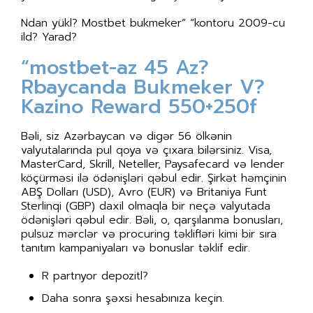
Ndan yükl? Mostbet bukmeker” “kontoru 2009-cu
ild? Yarad?
“mostbet-az 45 Az?
Rbaycanda Bukmeker V?
Kazino Reward 550+250f
Bəli, siz Azərbaycan və digər 56 ölkənin
valyutalarında pul qoya və çıxara bilərsiniz. Visa,
MasterCard, Skrill, Neteller, Paysafecard və lender
köçürməsi ilə ödənişləri qəbul edir. Şirkət həmçinin
ABŞ Dolları (USD), Avro (EUR) və Britaniya Funt
Sterlinqi (GBP) daxil olmaqla bir neçə valyutada
ödənişləri qəbul edir. Bəli, o, qarşılanma bonusları,
pulsuz mərclər və procuring təklifləri kimi bir sıra
tanıtım kampaniyaları və bonuslar təklif edir.
R partnyor depozitl?
Daha sonra şəxsi hesabınıza keçin.