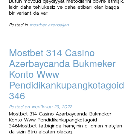
Bütün mövcud qeydiyyat metodlarını dövrə etmişik,
lakin daha təhlükəsiz və daha etibarlı olan başqa
bir variant da var.
Posted in
mostbet azerbaijan
Mostbet 314 Casino
Azərbaycanda Bukmeker
Konto Www
Pendidikankupangkotagoid
346
Posted on
พฤศจิกายน 29, 2022
Mostbet 314 Casino Azərbaycanda Bukmeker
Konto Www Pendidikankupangkotagoid
346
Mostbet tətbiqində həmçinin e-idman matçları
da sizin ötrü əlçatan olacaq.