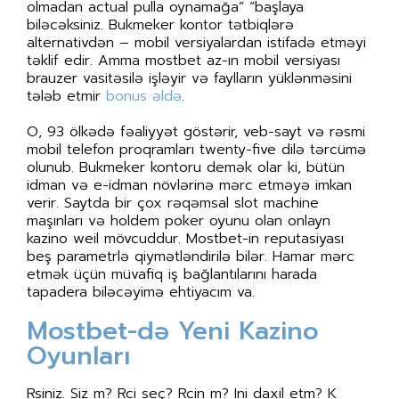
olmadan actual pulla oynamağa” “başlaya
biləcəksiniz. Bukmeker kontor tətbiqlərə
alternativdən – mobil versiyalardan istifadə etməyi
təklif edir. Amma mostbet az-ın mobil versiyası
brauzer vasitəsilə işləyir və faylların yüklənməsini
tələb etmir
bonus əldə
.
O, 93 ölkədə fəaliyyət göstərir, veb-sayt və rəsmi
mobil telefon proqramları twenty-five dilə tərcümə
olunub. Bukmeker kontoru demək olar ki, bütün
idman və e-idman növlərinə mərc etməyə imkan
verir. Saytda bir çox rəqəmsal slot machine
maşınları və holdem poker oyunu olan onlayn
kazino weil mövcuddur. Mostbet-in reputasiyası
beş parametrlə qiymətləndirilə bilər. Hamar mərc
etmək üçün müvafiq iş bağlantılarını harada
tapadera biləcəyimə ehtiyacım va.
Mostbet-də Yeni Kazino
Oyunları
Rsiniz. Siz m? Rci seç? Rcin m? Ini daxil etm? K