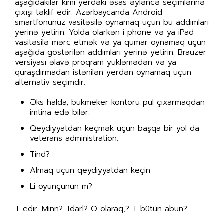
aşağıdakılar kimi yerdəki əsas əyləncə seçimlərinə
çıxışı təklif edir. Azərbaycanda Android
smartfonunuz vasitəsilə oynamaq üçün bu addımları
yerinə yetirin. Yolda olarkən i phone və ya iPad
vasitəsilə mərc etmək və ya qumar oynamaq üçün
aşağıda göstərilən addımları yerinə yetirin. Brauzer
versiyası əlavə proqram yükləmədən və ya
quraşdırmadan istənilən yerdən oynamaq üçün
alternativ seçimdir.
Əks halda, bukmeker kontoru pul çıxarmaqdan
imtina edə bilər.
Qeydiyyatdan keçmək üçün başqa bir yol da
veterans administration.
Tind?
Almaq üçün qeydiyyatdan keçin
Li oyunçunun m?
T edir. Minn? Tdarl? Q olaraq,? T bütün abun?