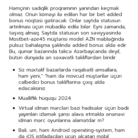
Həmçinin sadiqlik proqramının yanından keçmək
olmaz. Onun köməyi ilə edilən hər bir bet added
bonus nöqtəsi gətirəcək. Onlar saytda statusun
artırılması üçün mübadilə edilə bilər. Eyni zamanda,
təşviq almaq. Saytda statusun son səviyyəsində
Mostbet-aze45 müştərisi model AZN məbləğində
pulsuz bahalaşma şəklində added bonus əldə edir.
Bu, qumar bazarında təkcə Azərbaycanda deyil,
bütün dünyada ən səxavətli təkliflərdən biridir.
Siz müxtəlif bazarlarda rəqabətli əmsallara,
həm yeni,” “həm də mövcud müştərilər üçün
cəlbedici bonus təkliflərinə çıxış əldə
edəcəksiniz.
Müəlliflik hüququ 2024
Virtual idman mərcləri bəzi hadisələr üçün bədii
yayımları izləmək şansı əlavə etməklə ənənəvi
idman mərc oyunlarına əlamətdar m?
Bəli, um, həm Android operating-system, həm
də iOS istifadəçiləri üçün əlçatan mobil