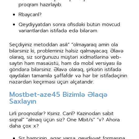
proqram hazırlayıb.
Rbaycanl?
Qeydiyyatdan sonra ofisdəki bütün mövcud
variantlardan istifadə edə bilərəm.
Seçdiyiniz metoddan asılı” “olmayaraq əmin ola
bilərsiniz ki, probleminiz həlsiz qalmayacaq. Əlavə
olaraq, siz sorğunuzu müştəri xidmətlərinə veb-
saytın həm masaüstü, həm də mobil versiyası ilə
göndərə bilərsiniz. Əlavə olaraq, şirkətin istifadə
qaydaları tamamilə şəffafdır və hər bir istifadəçinin
nəzərdən keçirməsi üçün əlçatandır.
Mostbet-aze45 Bizimlə Əlaqə
Saxlayın
Lirli proqnozlar? Ksiniz. Canl? Kazinodan sabit
siqnal” “almaq üçün siz? One Mbit/s” “v? Ahora
daha çox x?
Siz həmçinin, əgər varsa, qeydiyyat formasına