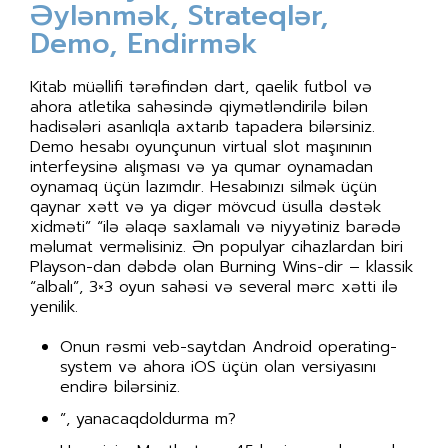
Əylənmək, Strateqlər,
Demo, Endirmək
Kitab müəllifi tərəfindən dart, qaelik futbol və
ahora atletika sahəsində qiymətləndirilə bilən
hadisələri asanlıqla axtarıb tapadera bilərsiniz.
Demo hesabı oyunçunun virtual slot maşınının
interfeysinə alışması və ya qumar oynamadan
oynamaq üçün lazımdır. Hesabınızı silmək üçün
qaynar xətt və ya digər mövcud üsulla dəstək
xidməti” “ilə əlaqə saxlamalı və niyyətiniz barədə
məlumat verməlisiniz. Ən populyar cihazlardan biri
Playson-dan dəbdə olan Burning Wins-dir – klassik
“albalı”, 3×3 oyun sahəsi və several mərc xətti ilə
yenilik.
Onun rəsmi veb-saytdan Android operating-
system və ahora iOS üçün olan versiyasını
endirə bilərsiniz.
”, yanacaqdoldurma m?