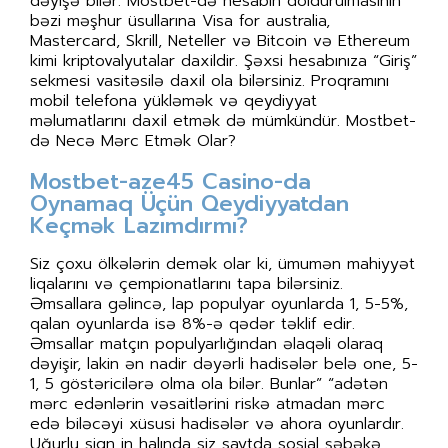
dəyişə bilər. Mostbet-də hesabın doldurulmasının
bəzi məşhur üsullarına Visa for australia,
Mastercard, Skrill, Neteller və Bitcoin və Ethereum
kimi kriptovalyutalar daxildir. Şəxsi hesabınıza “Giriş”
sekmesi vasitəsilə daxil ola bilərsiniz. Proqramını
mobil telefona yükləmək və qeydiyyat
məlumatlarını daxil etmək də mümkündür. Mostbet-
də Necə Mərc Etmək Olar?
Mostbet-aze45 Casino-da
Oynamaq Üçün Qeydiyyatdan
Keçmək Lazımdırmı?
Siz çoxu ölkələrin demək olar ki, ümumən mahiyyət
liqalarını və çempionatlarını tapa bilərsiniz.
Əmsallara gəlincə, lap populyar oyunlarda 1, 5-5%,
qalan oyunlarda isə 8%-ə qədər təklif edir.
Əmsallar matçın populyarlığından əlaqəli olaraq
dəyişir, lakin ən nadir dəyərli hadisələr belə one, 5-
1, 5 göstəricilərə olma ola bilər. Bunlar” “adətən
mərc edənlərin vəsaitlərini riskə atmadan mərc
edə biləcəyi xüsusi hadisələr və ahora oyunlardır.
Uğurlu sign in halında siz saytda sosial şəbəkə