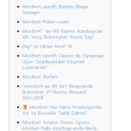
Mostbet-aze45 Bizimlə Əlaqə
Saxlayın
Mostbet Poker-room
Mostbet” “az-90 Kazino Azerbaycan
Ən Yaxşı Bukmeyker Rəsmi Sayt
Dig? Ur Idman Növl? Ri
Mostbet-aze45 Casino-da Oynamaq
Üçün Qeydiyyatdan Keçmək
Lazımdırmı?
Mostbet Slotları
“mostbet-az 45 Az? Rbaycanda
Bukmeker V? Kazino Reward
550+250f
Mostbet Hər Hansı Promosyonlar
Və Ya Bonuslar Təklif Edirmi?
Mostbet Aviator Demo Oyunu ️
Mosbet Pulla Azərbaycanda Necə