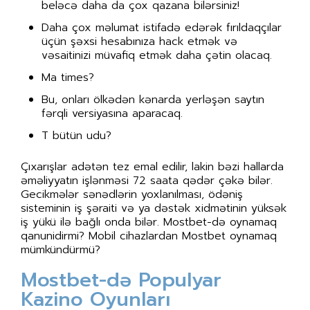
beləcə daha da çox qazana bilərsiniz!
Daha çox məlumat istifadə edərək fırıldaqçılar
üçün şəxsi hesabınıza hack etmək və
vəsaitinizi müvafiq etmək daha çətin olacaq.
Ma times?
Bu, onları ölkədən kənarda yerləşən saytın
fərqli versiyasına aparacaq.
T bütün udu?
Çıxarışlar adətən tez emal edilir, lakin bəzi hallarda
əməliyyatın işlənməsi 72 saata qədər çəkə bilər.
Gecikmələr sənədlərin yoxlanılması, ödəniş
sisteminin iş şəraiti və ya dəstək xidmətinin yüksək
iş yükü ilə bağlı onda bilər. Mostbet-də oynamaq
qanunidirmi? Mobil cihazlardan Mostbet oynamaq
mümkündürmü?
Mostbet-də Populyar
Kazino Oyunları