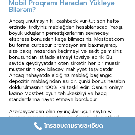
Mobil Proqramı Haradan Yükləyə
Bilərəm?
Ancaq unutmayın ki, cashback vur-tut son həftə
ərzində itirdiyiniz məbləğdən hesablanacaq. Yaxşı,
böyük uduşların pərəstişkarlarının sevinəcəyi
ekspress bonusdan keçə bilməzsiniz. Mostbet.com
bu forma cürbəcür promosyonlara baxmayaraq,
sizə baxışı nəzərdən keçirməyi və sakit gəlmisiniz
bonusundan istifadə etməyi tövsiyə edirik. Bu,
saytda qeydiyyatdan ötən şirkətin hər bir müasir
müştərisinin göy biləcəyi mahiyyət təşviqatdır.
Ancaq nəhayətdə aldığınız məbləğ başlanğıc
depozitin məbləğindən asılıdır, çünki bonus hesabın
doldurulmasının 100% -ni təşkil edir. Qanuni onlayn
kazino Mostbet oyun təhlükəsizliyi və haqq
standartlarına riayət etməyə borcludur.
Azərbaycandan olan oyunçular üçün saytın w
tamtym miejscu adaptasiyası; Şirkət yalnız etibarlı
və lisenziyalı provayderlərlə əməkdaşlıq edir; Lakin
โทรสอบถามรายละเอียด
bu növ göstəricilər kollektiv və ya handikap üçün