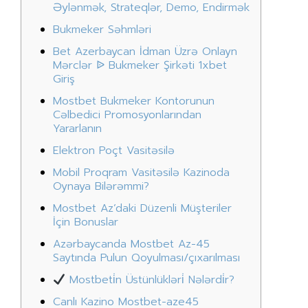
Əylənmək, Strateqlər, Demo, Endirmək
Bukmeker Səhmləri
Bet Azerbaycan İdman Üzrə Onlayn
Mərclər ᐉ Bukmeker Şirkəti 1xbet
Giriş
Mostbet Bukmeker Kontorunun
Cəlbedici Promosyonlarından
Yararlanın
Elektron Poçt Vasitəsilə
Mobil Proqram Vasitəsilə Kazinoda
Oynaya Bilərəmmi?
Mostbet Az’daki Düzenli Müşteriler
İçin Bonuslar
Azərbaycanda Mostbet Az-45
Saytında Pulun Qoyulması/çıxarılması
Mostbeti̇n Üstünlükləri̇ Nələrdi̇r?
Canlı Kazino Mostbet-aze45