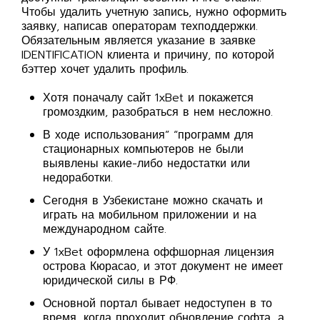
Чтобы удалить учетную запись, нужно оформить
заявку, написав операторам техподдержки.
Обязательным является указание в заявке
IDENTIFICATION клиента и причину, по которой
бэттер хочет удалить профиль.
Хотя поначалу сайт 1xBet и покажется
громоздким, разобраться в нем несложно.
В ходе использования” “программ для
стационарных компьютеров не были
выявлены какие-либо недостатки или
недоработки.
Сегодня в Узбекистане можно скачать и
играть на мобильном приложении и на
международном сайте.
У 1xBet оформлена оффшорная лицензия
острова Кюрасао, и этот документ не имеет
юридической силы в РФ.
Основной портал бывает недоступен в то
время, когда проходит обновление софта, а