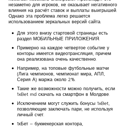
незаметно для игроков, не оказывает негативного
влияния на расчёт ставок и выплаты выигрышей.
Однако эта проблема легко решается
использованием зеркальных версий сайта.
Для этого внизу стартовой страницы есть
раздел МОБИЛЬНЫЕ ПРИЛОЖЕНИЯ.
Примерно на каждое четвертое событие у
конторы имеется видеотрансляция, причем
она реализована очень качественно.
Например, на топовые футбольные матчи
(Лига чемпионов, чемпионат мира, АПЛ,
Серия А) маржа около 2%.
Такие же возможности можно получить, если
1xBet md скачать на смартфон в Молдове.
Исключением могут служить бонусы 1xBet,
позволяющие заключать пари, не используя
личный счет.
1хБет – букмекерская контора,