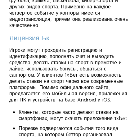
футбола, крикета, баскетбола, кибер-спорта и
других видов спорта. Примерно на каждое
четвертое событие у конторы имеется
видеотрансляция, причем она реализована очень
качественно.
Лицензия Бк
Игроки могут проходить регистрацию и
идентификацию, пополнять счет и выводить
средства, делать ставки на спорт в прематче и
лайве, использовать бонусы, общаться с
саппортом. У клиентов 1xБет есть возможность
делать ставки на спорт через все современные
платформы. Помимо официального сайта,
предлагается его мобильная версия, приложения
для ПК и устройств на базе Android и iOS.
Клиенты, которые часто делают ставки на
смартфонах, могут скачать приложение 1xbet.
Порезке подвергаются события того вида
спорта, на котором беттор организовал