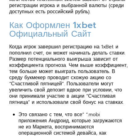
регистрации игрока и выбранной валюты (среди
доступных есть российский рубль).
Как Оформлен 1xbet
Официальный Сайт
Когда игрок завершил регистрацию на 1xBet и
пополнил счет, он может начинать делать ставки.
Размер потенциального выигрыша зависит от
коэффициента прогноза. Чем выше коэффициент,
тем больше может выиграть пользователь. В
среду букмекер проводит схожую акцию со
“Счастливой пятницей”. Пользователи могут
увеличить свой депозит вдвое при условии, что
они принимали участие в акции “Счастливая
пятница” и использовали свой бонус на ставках.
Это связано с тем, что все” “.mobi
приложения Андроид, которые загружаются
не из Маркета, воспринимаются
операционной системой девайса, как