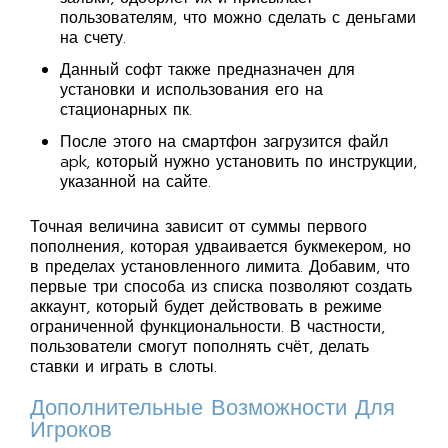
пользователям, что можно сделать с деньгами
на счету.
Данный софт также предназначен для
установки и использования его на
стационарных пк.
После этого на смартфон загрузится файл
apk, который нужно установить по инструкции,
указанной на сайте.
Точная величина зависит от суммы первого
пополнения, которая удваивается букмекером, но
в пределах установленного лимита. Добавим, что
первые три способа из списка позволяют создать
аккаунт, который будет действовать в режиме
ограниченной функциональности. В частности,
пользователи смогут пополнять счёт, делать
ставки и играть в слоты.
Дополнительные Возможности Для
Игроков