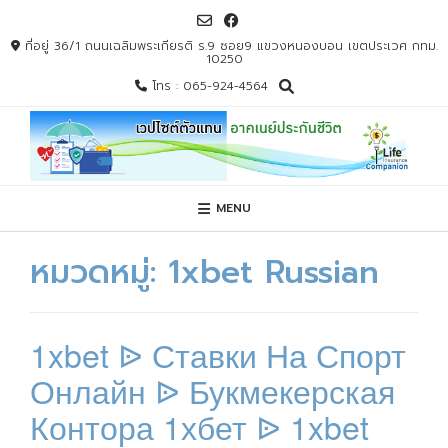
Skip
to
content
ที่อยู่ 36/1 ถนนเฉลิมพระเกียรติ ร.9 ซอย9 แขวงหนองบอน เขตประเวศ กทม.
10250
โทร : 065-924-4564
MENU
หมวดหมู่:
1xbet Russian
1xbet ᐉ Ставки На Спорт
Онлайн ᐉ Букмекерская
Контора 1хбет ᐉ 1xbet