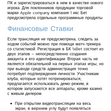
ПК и зарегистрироваться в нем в качестве нового
игрока. Для поклонников продукции торговой
марки Apple company компания 1 икс Бет
предусмотрела отдельные программные продукты.
Финансовые Ставки
Если трансляция не предусмотрена, следить за
ходом событий можно при помощи матч-трекера
со статистикой. Регистрация в БК 1xBet состоит из
двух этапов – непосредственно создания
аккаунта и его идентификации. Вторая часть не
является обязательной на первых этапах игры, но
при выводе средств администрация точно
потребует подтверждения личности. Участникам
клуба, которые хотят потренироваться,
предлагается использовать демо-режим, в
котором запускаются все аппараты, кроме казино
с живым дилером.
При открытии видеотрансляции на весь
экран, в верхнем углу будут появляться