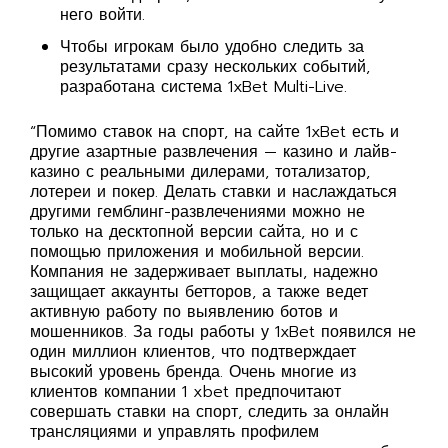
него войти.
Чтобы игрокам было удобно следить за
результатами сразу нескольких событий,
разработана система 1xBet Multi-Live.
“Помимо ставок на спорт, на сайте 1xBet есть и
другие азартные развлечения — казино и лайв-
казино с реальными дилерами, тотализатор,
лотереи и покер. Делать ставки и наслаждаться
другими гемблинг-развлечениями можно не
только на десктопной версии сайта, но и с
помощью приложения и мобильной версии.
Компания не задерживает выплаты, надежно
защищает аккаунты бетторов, а также ведет
активную работу по выявлению ботов и
мошенников. За годы работы у 1xBet появился не
один миллион клиентов, что подтверждает
высокий уровень бренда. Очень многие из
клиентов компании 1 xbet предпочитают
совершать ставки на спорт, следить за онлайн
трансляциями и управлять профилем