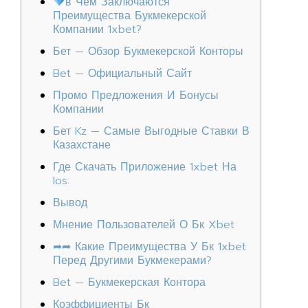
в Чем Заключаются
Преимущества Букмекерской
Компании 1xbet?
Бет — Обзор Букмекерской Конторы
Bet — Официальный Сайт
Промо Предложения И Бонусы
Компании
Бет Kz — Самые Выгодные Ставки В
Казахстане
Где Скачать Приложение 1xbet На
Ios:
Вывод
Мнение Пользователей О Бк Xbet
➦➦ Какие Преимущества У Бк 1xbet
Перед Другими Букмекерами?
Bet — Букмекерская Контора
Коэффициенты Бк