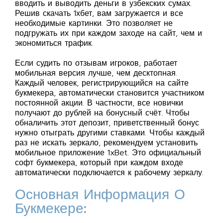
вводить и выводить деньги в узбекских сумах.
Решив скачать 1хбет, вам загружается и все
необходимые картинки. Это позволяет не
подгружать их при каждом заходе на сайт, чем и
экономиться трафик.
Если судить по отзывам игроков, работает
мобильная версия лучше, чем десктопная.
Каждый человек, регистрирующийся на сайте
букмекера, автоматически становится участником
постоянной акции. В частности, все новички
получают до рублей на бонусный счёт. Чтобы
обналичить этот депозит, приветственный бонус
нужно отыграть другими ставками. Чтобы каждый
раз не искать зеркало, рекомендуем установить
мобильное приложение 1xBet. Это официальный
софт букмекера, который при каждом входе
автоматически подключается к рабочему зеркалу.
Основная Информация О
Букмекере: