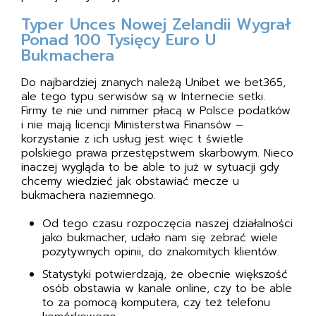
Typer Unces Nowej Zelandii Wygrał
Ponad 100 Tysięcy Euro U
Bukmachera
Do najbardziej znanych należą Unibet we bet365,
ale tego typu serwisów są w Internecie setki.
Firmy te nie und nimmer płacą w Polsce podatków
i nie mają licencji Ministerstwa Finansów –
korzystanie z ich usług jest więc t świetle
polskiego prawa przestępstwem skarbowym. Nieco
inaczej wygląda to be able to już w sytuacji gdy
chcemy wiedzieć jak obstawiać mecze u
bukmachera naziemnego.
Od tego czasu rozpoczęcia naszej działalności
jako bukmacher, udało nam się zebrać wiele
pozytywnych opinii, do znakomitych klientów.
Statystyki potwierdzają, że obecnie większość
osób obstawia w kanale online, czy to be able
to za pomocą komputera, czy też telefonu