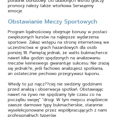
poradnik bonusowy. Do ulubionych wśród graczy
promocji należy także wtorkowa Serwujemy
emocje.
Obstawianie Meczy Sportowych
Program lojalnościowy obejmuje bonusy w postaci
zwiększonych kursów na najlepsze wydarzenia
sportowe. Zakaz wstępu na stronę internetową we
uczestnictwa w grach hazardowych dla osób
poniżej 18. Pamiętaj jednak, że watts bukmacherce
nawet kilka godzin spędzonych na analizowaniu
meczów keineswegs gwarantuje sukcesu. Nie zrażaj
się jednak?e, jeśli fachowo analizujesz spotkania,
an ostatecznie pechowo przegrywasz kuponu.
Wtedy to już najcz??ciej nie siedzimy godzinami
przed analizą i obserwacja spotkań. Obstawiając
nawet na żywo nie spędzamy tyle czasu co na
początku swojej” “drogi. W tym miejscu znajdziecie
zawsze darmowe typy bukmacherskie, starannie
wyselekcjonowane przez współpracujących z nami
profesjonalnych typerów.