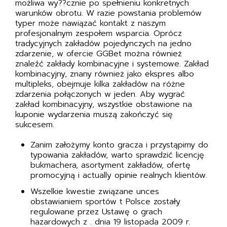
możliwa wy??cznie po spełnieniu konkretnych
warunków obrotu. W razie powstania problemów
typer może nawiązać kontakt z naszym
profesjonalnym zespołem wsparcia. Oprócz
tradycyjnych zakładów pojedynczych na jedno
zdarzenie, w ofercie GGBet można również
znaleźć zakłady kombinacyjne i systemowe. Zakład
kombinacyjny, znany również jako ekspres albo
multipleks, obejmuje kilka zakładów na różne
zdarzenia połączonych w jeden. Aby wygrać
zakład kombinacyjny, wszystkie obstawione na
kuponie wydarzenia muszą zakończyć się
sukcesem.
Zanim założymy konto gracza i przystąpimy do
typowania zakładów, warto sprawdzić licencję
bukmachera, asortyment zakładów, ofertę
promocyjną i actually opinie realnych klientów.
Wszelkie kwestie związane unces
obstawianiem sportów t Polsce zostały
regulowane przez Ustawę o grach
hazardowych z . dnia 19 listopada 2009 r.