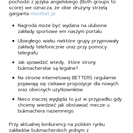
pochodzi z języka angielskiego (Both groups to
score) we oznacza, że obie drużyny strzelą
garganta
mostbet pl
.
Nagroda może być wydana na ulubione
zakłady sportowe em naszym portalu.
Ubiegłego wieku niektóre grupy przyjmowały
zakłady telefonicznie oraz przy pomocy
telegrafu.
Jak sprawdzić wtedy, które strony
bukmacherskie są legalne?
Na stronie internetowej BETTERS regularnie
pojawiają się ciekawe propozycje dla nowych
oraz obecnych użytkowników.
Nieco inaczej wygląda to już w przypadku gdy
chcemy wiedzieć jak obstawiać mecze u
bukmachera naziemnego.
Przy aktualnej konkurencji na polskim rynku
zakładów bukmacherskich jednym z