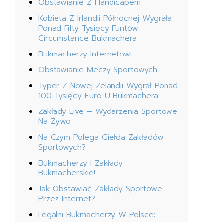
Obstawianie Z Handicapem
Kobieta Z Irlandii Północnej Wygrała
Ponad Fifty Tysięcy Funtów
Circumstance Bukmachera
Bukmacherzy Internetowi
Obstawianie Meczy Sportowych
Typer Z Nowej Zelandii Wygrał Ponad
100 Tysięcy Euro U Bukmachera
Zakłady Live – Wydarzenia Sportowe
Na Żywo
Na Czym Polega Giełda Zakładów
Sportowych?
Bukmacherzy I Zakłady
Bukmacherskie!
Jak Obstawiać Zakłady Sportowe
Przez Internet?
Legalni Bukmacherzy W Polsce: