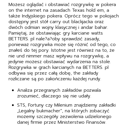
Możesz oglądać i obstawiać rozgrywkę w pokera
on the internet na zasadach Texas hold em, a
także Indyjskiego pokera. Oprócz tego w pokojach
dostępny jest stół carry out blackjacka oraz
dwóch odmian wojny klasycznej i andar bahar.
Pamiętaj, że obstawiając gry karciane watts
BETTERS. pl nale?a?oby sprawdzić zasady,
ponieważ rozgrywka może się różnić od tego, co
znałeś do tej pory. Istotne jest również na to, że
nie und nimmer masz wpływu na rozgrywkę, a
jedynie możesz obstawiać wydarzenia na stole.
Rozgrywka w grach karcianych na BETTERS. pl
odbywa się przez całą dobę, the zakłady
rozliczane są po zakończeniu każdej rundy.
Analiza przegranych zakładów pozwala
zrozumieć, dlaczego się nie udały.
STS, Fortuny czy Milenium znajdziemy zakładki
„Legalny bukmacher”, na których zobaczyć
możemy szczegóły zezwolenia udzielonego
danej firmie przez Ministerstwo Finansów.