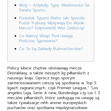
Blog – Artykuły, Typy, Wiadomości Se
Świata Sportu
Poradnik Typera Watts Jaki Sposób
Puste Trybuny Wpływają Em Wynik
Meczu? Odpowiedź Was Zaskoczy!
Co Należy Wziąć Pod Uwagę
Podczas Typowania?
Co To Są Zakłady Bukmacherskie?
Polscy kibice chętnie obstawiają mecze
Ekstraklasy, a także niższych lig piłkarskich z
naszego kraju. Oprócz tego sporym
zainteresowaniem cieszą się spotkania w Top 5
ligach zagranicznych, czyli Premier League,” “Los
angeles Liga, Serie A new, Bundesliga czy Lio 1. Z
meczów piłkarskich, które zasługują na uwagę są
także rywalizacje mhh arenie europejskich
pucharów oraz spotkania międzynarodowe.