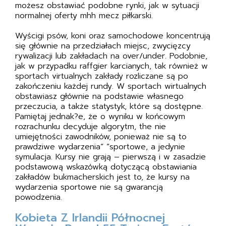
możesz obstawiać podobne rynki, jak w sytuacji
normalnej oferty mhh mecz piłkarski.
Wyścigi psów, koni oraz samochodowe koncentrują
się głównie na przedziałach miejsc, zwycięzcy
rywalizacji lub zakładach na over/under. Podobnie,
jak w przypadku raffgier karcianych, tak również w
sportach virtualnych zakłady rozliczane są po
zakończeniu każdej rundy. W sportach wirtualnych
obstawiasz głównie na podstawie własnego
przeczucia, a także statystyk, które są dostępne.
Pamiętaj jednak?e, że o wyniku w końcowym
rozrachunku decyduje algorytm, the nie
umiejętności zawodników, ponieważ nie są to
prawdziwe wydarzenia” “sportowe, a jedynie
symulacja. Kursy nie grają – pierwszą i w zasadzie
podstawową wskazówką dotyczącą obstawiania
zakładów bukmacherskich jest to, że kursy na
wydarzenia sportowe nie są gwarancją
powodzenia.
Kobieta Z Irlandii Północnej