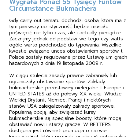
Wygrała Ponad 55 Tysięcy Funtów
Circumstance Bukmachera
Gdy carry out tematu dochodzi osoba, która ma z
tym pierwszy raz styczność będzie musiało
poświęcić nie tylko czas, ale i actually pieniądze.
Zacznijmy jednak od podstaw we tego czy watts
ogóle warto podchodzić do typowania. Wszelkie
kwestie związane unces obstawianiem sportów t
Polsce zostały regulowane przez Ustawę um grach
hazardowych z dnia 19 listopada 2009 r.
W ciągu stulecia zasady prawne zabraniały lub
ograniczały obstawianie sportów. Zakłady
bukmacherskie pozostawały nielegalne t Europie i
UNITED STATES aż do połowy XX wieku. Władze
Wielkiej Brytanii, Niemiec, Francji i niektórych
stanów USA zalegalizowały zakłady sportowe.
Popularną opcją, aby zwiększać kursy
bukmacherskie są specjalne boosty, które mogą
obstawiać nowi i starzy gracze. W BETTERS
dostępna jest również promocja o nazwie
Increase Bet, która pozwala zwiększyć potencjalną