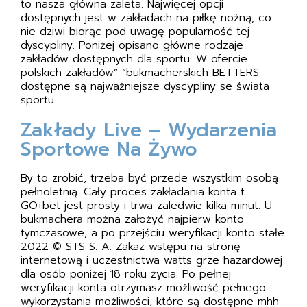
to nasza główna zaleta. Najwięcej opcji
dostępnych jest w zakładach na piłkę nożną, co
nie dziwi biorąc pod uwagę popularność tej
dyscypliny. Poniżej opisano główne rodzaje
zakładów dostępnych dla sportu. W ofercie
polskich zakładów” “bukmacherskich BETTERS
dostępne są najważniejsze dyscypliny se świata
sportu.
Zakłady Live – Wydarzenia
Sportowe Na Żywo
By to zrobić, trzeba być przede wszystkim osobą
pełnoletnią. Cały proces zakładania konta t
GO+bet jest prosty i trwa zaledwie kilka minut. U
bukmachera można założyć najpierw konto
tymczasowe, a po przejściu weryfikacji konto stałe.
2022 © STS S. A. Zakaz wstępu na stronę
internetową i uczestnictwa watts grze hazardowej
dla osób poniżej 18 roku życia. Po pełnej
weryfikacji konta otrzymasz możliwość pełnego
wykorzystania możliwości, które są dostępne mhh