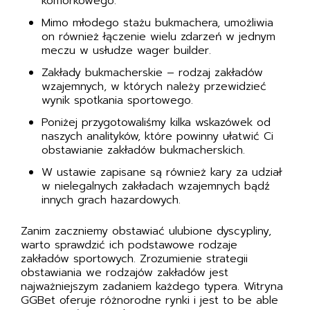
komórkowego.
Mimo młodego stażu bukmachera, umożliwia
on również łączenie wielu zdarzeń w jednym
meczu w usłudze wager builder.
Zakłady bukmacherskie – rodzaj zakładów
wzajemnych, w których należy przewidzieć
wynik spotkania sportowego.
Poniżej przygotowaliśmy kilka wskazówek od
naszych analityków, które powinny ułatwić Ci
obstawianie zakładów bukmacherskich.
W ustawie zapisane są również kary za udział
w nielegalnych zakładach wzajemnych bądź
innych grach hazardowych.
Zanim zaczniemy obstawiać ulubione dyscypliny,
warto sprawdzić ich podstawowe rodzaje
zakładów sportowych. Zrozumienie strategii
obstawiania we rodzajów zakładów jest
najważniejszym zadaniem każdego typera. Witryna
GGBet oferuje różnorodne rynki i jest to be able