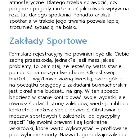
atmosferyczne. Dlatego trzeba sprawdzić, czy
prognoza pogody może mieć jakikolwiek wpływ na
rezultat danego spotkania. Ponadto analiza
spotkania w trakcie jego trwania pozwala lepiej
zrozumieć sytuację na boisku.
Zakłady Sportowe
Formularz rejestracyjny nie powinien być dla Ciebie
żadną przeszkodą, jednak?e jeśli masz jakieś
problemy, to pamiętaj, że jesteśmy watts stanie
pomóc Ci na naszym live chacie. Określ swój
budżet – wyj?tkowo ważną kwestią, szczególnie
na początku przygody z zakładami bukmacherskimi
jest określenie budżetu na grę. W ten sposób
będziesz w stanie kontrolować swoje wydatki, ale
również śledzić historię zakładów, wiedząc mhh co
konkretnie możesz sobie pozwolić. Obstawianie
meczów sportowych t zależności od dyscypliny
rządzi” “się swoimi prawami i są konkretne
wskazówki, które warto wykorzystać – profilowane
pod wybrane sporty. Nazwa tego rodzaju zakładu