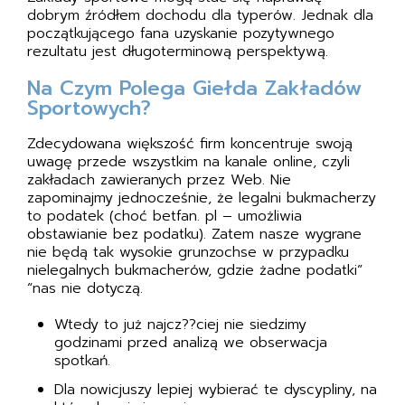
dobrym źródłem dochodu dla typerów. Jednak dla
początkującego fana uzyskanie pozytywnego
rezultatu jest długoterminową perspektywą.
Na Czym Polega Giełda Zakładów
Sportowych?
Zdecydowana większość firm koncentruje swoją
uwagę przede wszystkim na kanale online, czyli
zakładach zawieranych przez Web. Nie
zapominajmy jednocześnie, że legalni bukmacherzy
to podatek (choć betfan. pl – umożliwia
obstawianie bez podatku). Zatem nasze wygrane
nie będą tak wysokie grunzochse w przypadku
nielegalnych bukmacherów, gdzie żadne podatki”
“nas nie dotyczą.
Wtedy to już najcz??ciej nie siedzimy
godzinami przed analizą we obserwacja
spotkań.
Dla nowicjuszy lepiej wybierać te dyscypliny, na