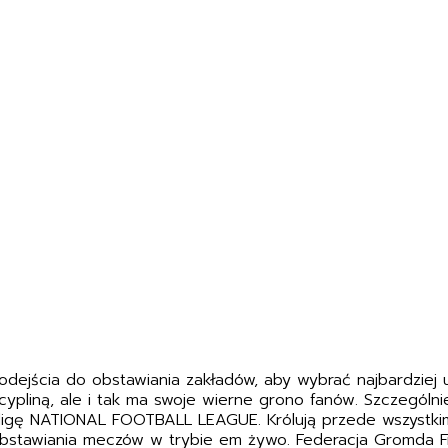
dejścia do obstawiania zakładów, aby wybrać najbardziej
cypliną, ale i tak ma swoje wierne grono fanów. Szczególnie
 ligę NATIONAL FOOTBALL LEAGUE. Królują przede wszystk
bstawiania meczów w trybie em żywo. Federacja Gromda Fi