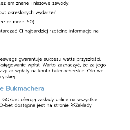
też em znane i niszowe zawody.
out określonych wydarzeń.
ee or more. 50).
arczać Ci najbardziej rzetelne informacje na
ineswegs gwarantuje sukcesu watts przyszłości.
księgowanie wpłat. Warto zaznaczyć, że za jego
izji za wpłaty na konta bukmacherskie. Oto we
yjskiej.
nce Bukmachera
 GO+bet oferują zakłady online na wszystkie
O+bet dostępna jest na stronie 🥇Zakłady