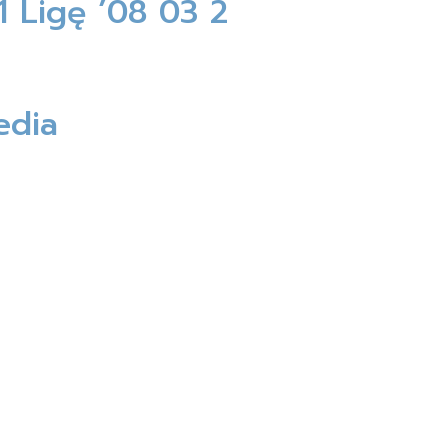
 Ligę ’08 03 2
edia