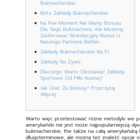
Bukmacherskie
Betx Zakłady Bukmacherskie
Na Five Moment Nie Mamy Bonusu
Dla Tego Bukmachera, Ale Możemy
Zaoferować Rewelacyjny Bonus U
Naszego Partnera Betfan
Zakłady Bukmacherskie Na F1
Zakłady Na Żywo
Dlaczego Warto Obstawiać Zakłady
Sportowe Od Piłki Nożnej?
Jak Grać Za Bonusy? Przeczytaj
Więcej:
Warto więc przetestować różne metodyki we po
amerykański nie jest może najpopularniejszą dys
bukmacherskie, the także na całą amerykańską
długoterminowe, ale można też znaleźć opcje o