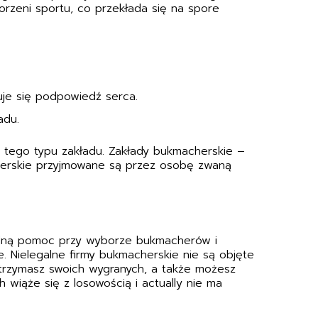
orzeni sportu, co przekłada się na spore
uje się podpowiedź serca.
adu.
a tego typu zakładu. Zakłady bukmacherskie –
herskie przyjmowane są przez osobę zwaną
ędną pomoc przy wyborze bukmacherów i
ne. Nielegalne firmy bukmacherskie nie są objęte
 otrzymasz swoich wygranych, a także możesz
wiąże się z losowością i actually nie ma