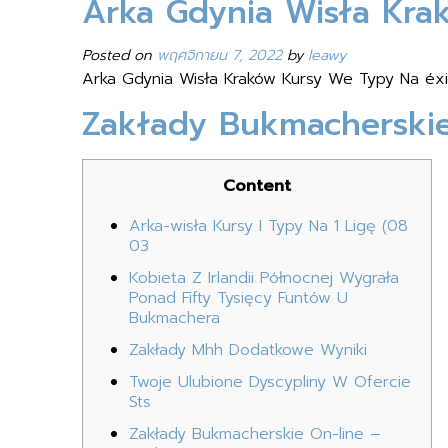
Arka Gdynia Wisła Krak
Posted on
พฤศจิกายน 7, 2022
by
leawy
Arka Gdynia Wisła Kraków Kursy We Typy Na éxi
Zakłady Bukmacherskie
Content
Arka-wisła Kursy I Typy Na 1 Ligę (08
03
Kobieta Z Irlandii Północnej Wygrała
Ponad Fifty Tysięcy Funtów U
Bukmachera
Zakłady Mhh Dodatkowe Wyniki
Twoje Ulubione Dyscypliny W Ofercie
Sts
Zakłady Bukmacherskie On-line –