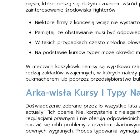
pięści, które cieszą się dużym uznaniem wśród 
zainteresowanie środowiska fighterów.
Niektóre firmy z koncesją wciąż nie wystart
Pamiętaj, że obstawianie musi być odpowied
W takich przypadkach często chłodna głowa 
Na podstawie kursów typer może określić m
W meczach koszykówki remisy są wyj?tkowo rzad
rodzaj zakładów wzajemnych, w których należy
bukmacherem lub poprzez przedsiębiorstwo bu
Arka-wisła Kursy I Typy Na
Doświadczenie zebrane przez lo wszystkie lat
actually” “ich ocenie. Nie, korzystanie z nieleg
regulacjami prawnymi i nie oferują odpowiednich
narazić się mhh problemy z urzędem skarbowym.
pewnych wygranych. Proces typowania wymaga ci