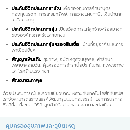
ประกันชีวิตประเภทสามัญ
เพื่อกองทุนการศึกษาบุตร,
กองทุนมรดก, การสะสมทรัพย์, การวางแผนภาษี, เงินบำนาญ
เกษียณอายุ
ประกันชีวิตประเภทกลุ่ม
เป็นสวัสดิการแก่ลูกจ้างหรือสมาชิก
ขององค์กรภาครัฐและเอกชน
ประกันชีวิตประเภทคุ้มครองสินเชื่อ
บ้านที่อยู่อาศัยและการ
พาณิชย์อื่นๆ
สัญญาเพิ่มเติม
สุขภาพ, อุบัติเหตุส่วนบุคคล, ค่ารักษา
พยาบาลรายวัน, คุ้มครองการชำระเบี้ยประกันภัย, ทุพพลภาพ
และโรคร้ายแรง ฯลฯ
สัญญาตะกาฟุล
ด้วยประสบการณ์และความเชี่ยวชาญ ผสานกับเทคโนโลยีที่ทันสมัย
เราจึงสามารถสร้างสรรค์พัฒนารูปแบบกรมธรรม์ และการบริการ
ซึ่งดีที่สุดที่จะมอบให้กับลูกค้าได้อย่างหลากหลายและต่อเนื่อง
คุ้มครองสุขภาพและอุบัติเหตุ